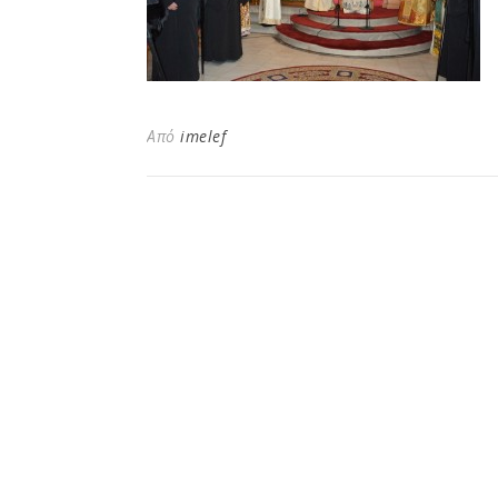
Από
imelef