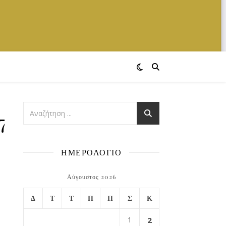
747294_o
ΗΜΕΡΟΛΟΓΙΟ
Αύγουστος 2026
Δ
Τ
Τ
Π
Π
Σ
Κ
1
2