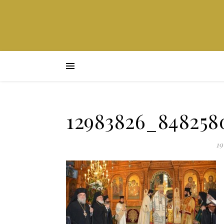
12983826_848258
19