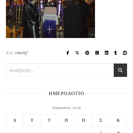
Από
imelef
ΗΜΕΡΟΛΟΓΙΟ
Αύγουστος 2026
Δ
Τ
Τ
Π
Π
Σ
Κ
1