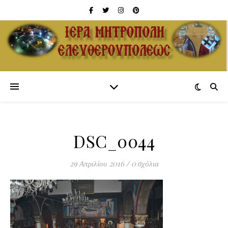
DSC_0044
29 Απριλίου 2016
/
0 σχόλια