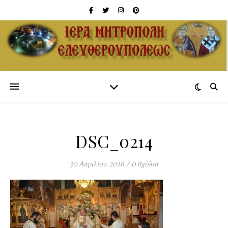
DSC_0214
30 Απριλίου 2016
/
0 σχόλια