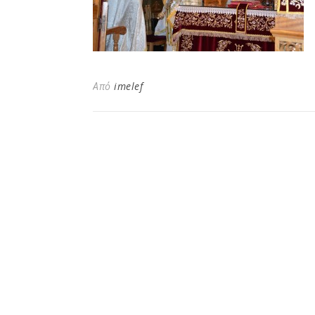
Από
imelef