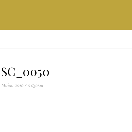
SC_0050
1 Μαΐου 2016
/
0 σχόλια