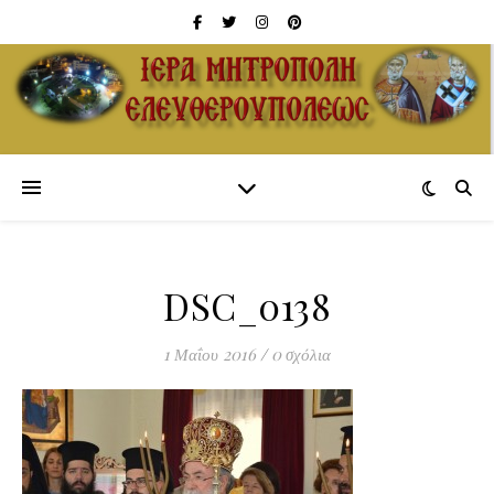
DSC_0138
1 Μαΐου 2016
/
0 σχόλια