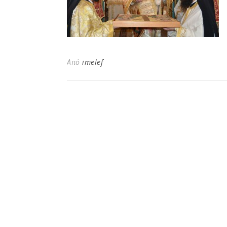
Από
imelef