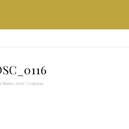
DSC_0116
1 Μαΐου 2016
/
0 σχόλια