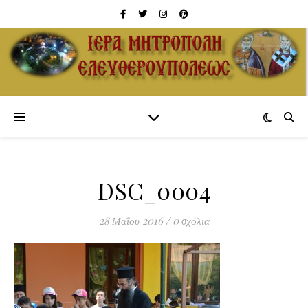
DSC_0004
28 Μαΐου 2016
/
0 σχόλια