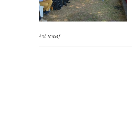
Από
imelef