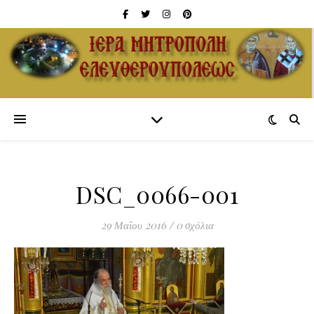
DSC_0066-001
29 Μαΐου 2016
/
0 σχόλια