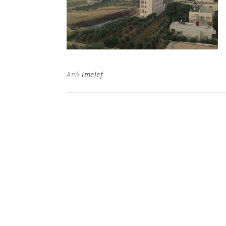
Από
imelef