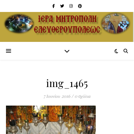
img_1465
7 Ιουνίου 2016
/
0 σχόλια