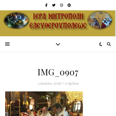
IMG_0907
3 Ιουλίου 2016
/
0 σχόλια