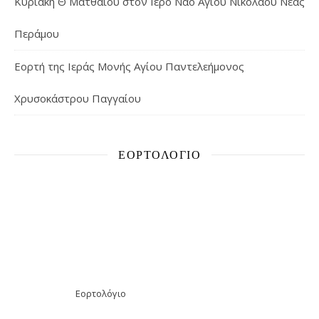
Κυριακή Θ΄ Ματθαίου στον Ιερό Ναό Αγίου Νικολάου Νέας
Περάμου
Εορτή της Ιεράς Μονής Αγίου Παντελεήμονος
Χρυσοκάστρου Παγγαίου
ΕΟΡΤΟΛΌΓΙΟ
Εορτολόγιο