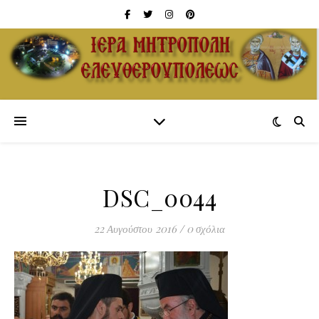
DSC_0044
22 Αυγούστου 2016
/
0 σχόλια