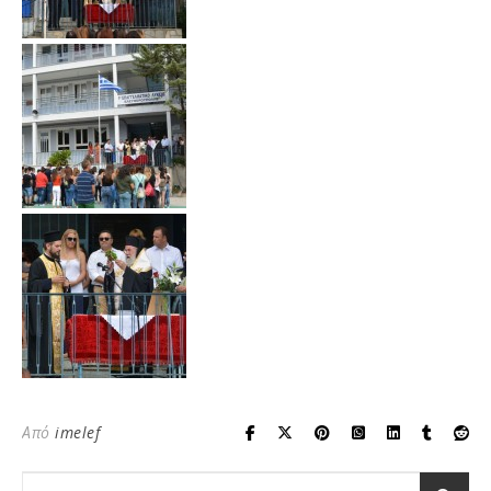
Από
imelef