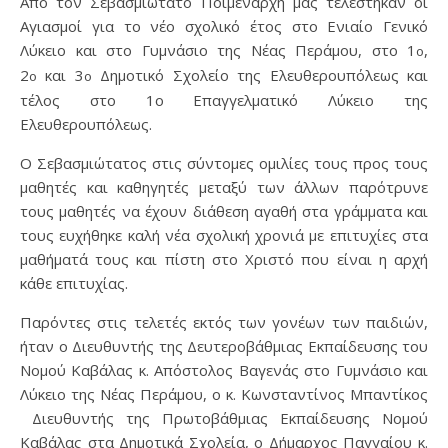
Από τον Σεβασμιώτατο Ποιμενάρχη μας τελέστηκαν οι
Αγιασμοί για το νέο σχολικό έτος στο Ενιαίο Γενικό
Λύκειο και στο Γυμνάσιο της Νέας Περάμου, στο 1
,
ο
2
και 3
Δημοτικό Σχολείο της Ελευθερουπόλεως και
ο
ο
τέλος στο 1ο Επαγγελματικό Λύκειο της
Ελευθερουπόλεως.
Ο Σεβασμιώτατος στις σύντομες ομιλίες τους προς τους
μαθητές και καθηγητές μεταξύ των άλλων παρότρυνε
τους μαθητές να έχουν διάθεση αγαθή στα γράμματα και
τους ευχήθηκε καλή νέα σχολική χρονιά με επιτυχίες στα
μαθήματά τους και πίστη στο Χριστό που είναι η αρχή
κάθε επιτυχίας.
Παρόντες στις τελετές εκτός των γονέων των παιδιών,
ήταν ο Διευθυντής της Δευτεροβάθμιας Εκπαίδευσης του
Νομού Καβάλας κ. Απόστολος Βαγενάς στο Γυμνάσιο και
Λύκειο της Νέας Περάμου, ο κ. Κωνσταντίνος Μπαντίκος
Διευθυντής της Πρωτοβάθμιας Εκπαίδευσης Νομού
Καβάλας στα Δημοτικά Σχολεία, ο Δήμαρχος Παγγαίου κ.