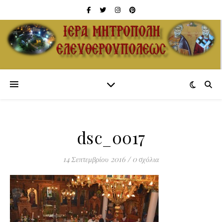
dsc_0017
14 Σεπτεμβρίου 2016
/
0 σχόλια