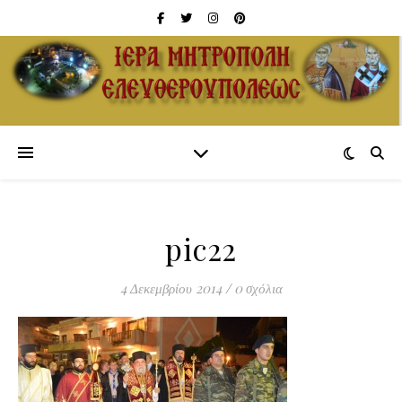
pic22
4 Δεκεμβρίου 2014
/
0 σχόλια