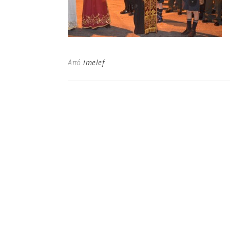
Από
imelef