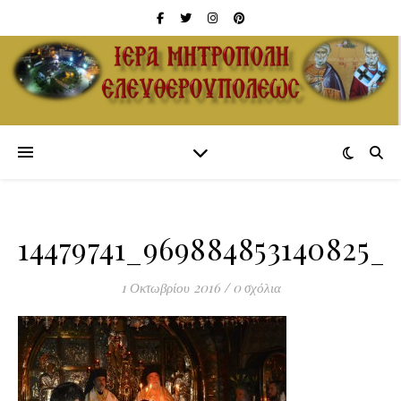
14479741_969884853140825_
1 Οκτωβρίου 2016
/
0 σχόλια