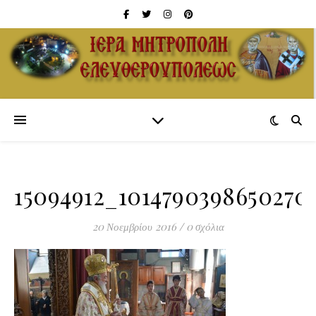
15094912_1014790398650270
20 Νοεμβρίου 2016
/
0 σχόλια