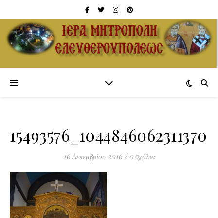
15493576_1044846062311370
16 Δεκεμβρίου 2016
/
0 σχόλια