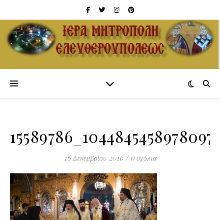
15589786_1044845458978097
16 Δεκεμβρίου 2016
/
0 σχόλια