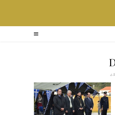
D
4 Δ