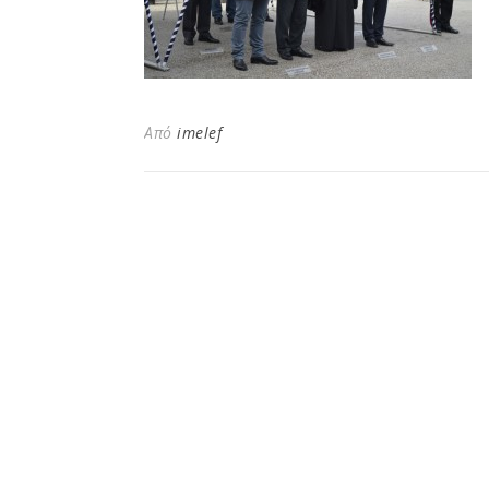
Από
imelef