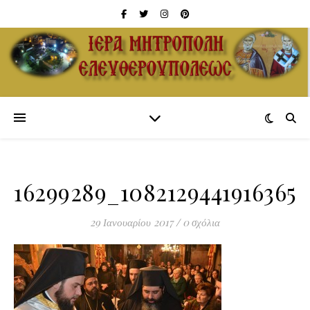
16299289_1082129441916365_
29 Ιανουαρίου 2017
/
0 σχόλια