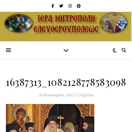
16387313_1082128778583098
29 Ιανουαρίου 2017
/
0 σχόλια