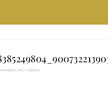
8385249804_90073221390
Ιανουαρίου 2017
/
0 σχόλια