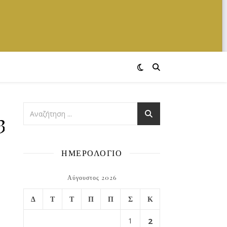
32637851_n
ΗΜΕΡΟΛΟΓΙΟ
Αύγουστος 2026
Δ
Τ
Τ
Π
Π
Σ
Κ
1
2