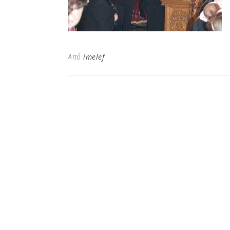
Από
imelef