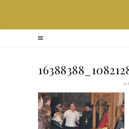
16388388_108212
29 