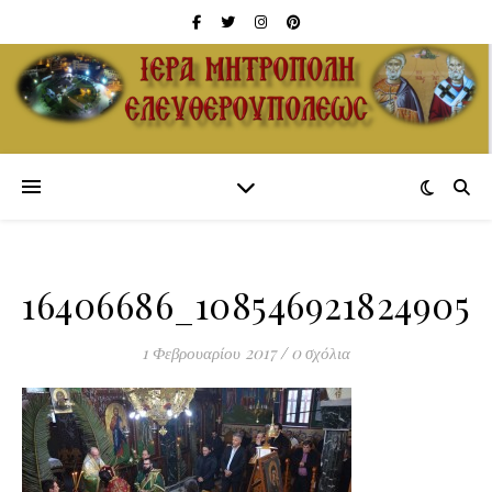
16406686_1085469218249054
1 Φεβρουαρίου 2017
/
0 σχόλια