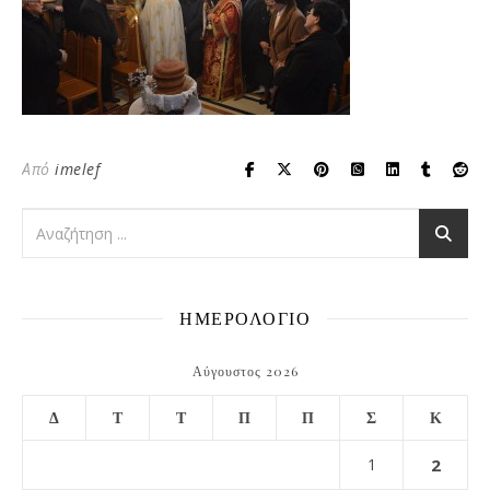
Από
imelef
ΗΜΕΡΟΛΟΓΙΟ
Αύγουστος 2026
Δ
Τ
Τ
Π
Π
Σ
Κ
1
2