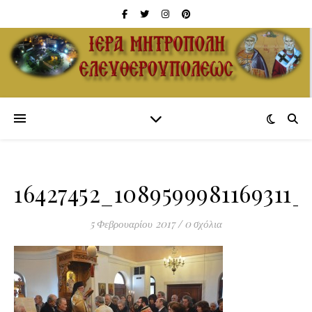
16427452_1089599981169311
5 Φεβρουαρίου 2017
/
0 σχόλια