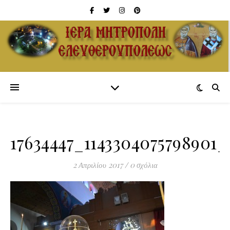
17634447_1143304075798901
2 Απριλίου 2017
/
0 σχόλια