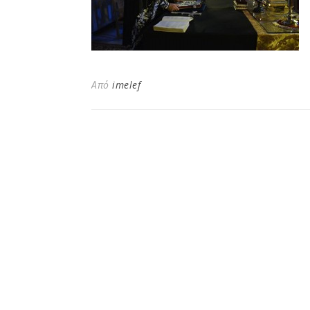
Από
imelef