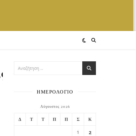
3985369_n
ΗΜΕΡΟΛΟΓΙΟ
Αύγουστος 2026
Δ
Τ
Τ
Π
Π
Σ
Κ
1
2