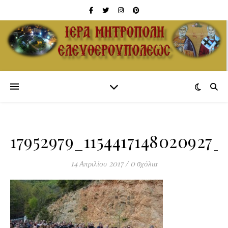
17952979_1154417148020927_
14 Απριλίου 2017
/
0 σχόλια