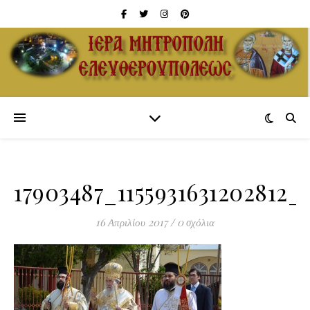
17903487_1155931631202812_
16 Απριλίου 2017
/
0 σχόλια