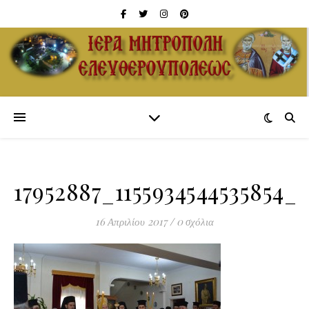
17952887_1155934544535854_
16 Απριλίου 2017
/
0 σχόλια