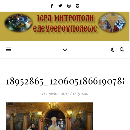
18952865_1206051866190788
11 Ιουνίου 2017
/
0 σχόλια