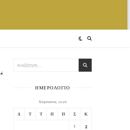
24522021_n
ΗΜΕΡΟΛΟΓΙΟ
Αύγουστος 2026
Δ
Τ
Τ
Π
Π
Σ
Κ
1
2