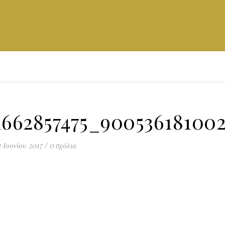
1662857475_90053618100
1 Ιουνίου 2017
/
0 σχόλια