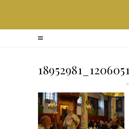
18952981_120605
1