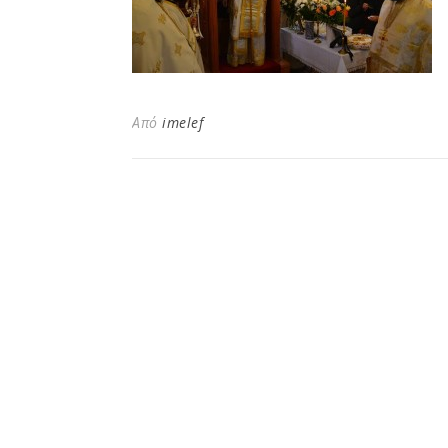
Από
imelef