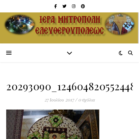
20293090_1246048205524487
27 Ιουλίου 2017
/
0 σχόλια