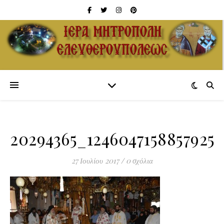
20294365_1246047158857925
27 Ιουλίου 2017
/
0 σχόλια