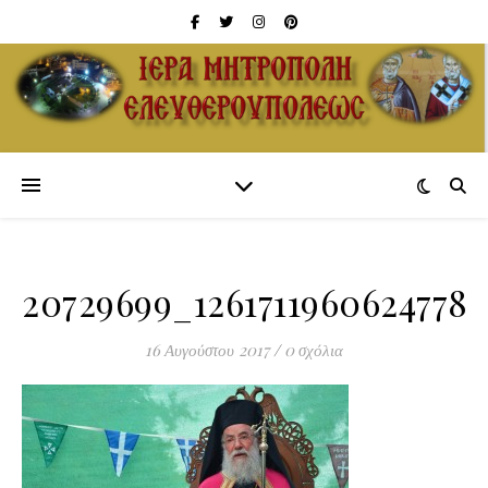
20729699_1261711960624778
16 Αυγούστου 2017
/
0 σχόλια