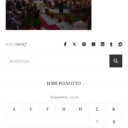
Από
imelef
ΗΜΕΡΟΛΟΓΙΟ
Αύγουστος 2026
Δ
Τ
Τ
Π
Π
Σ
Κ
1
2