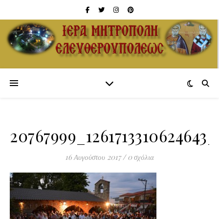
20767999_1261713310624643_
16 Αυγούστου 2017
/
0 σχόλια