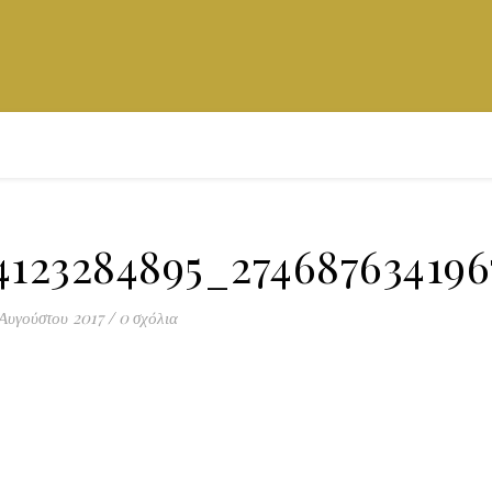
4123284895_274687634196
Αυγούστου 2017
/
0 σχόλια