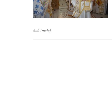
Από
imelef