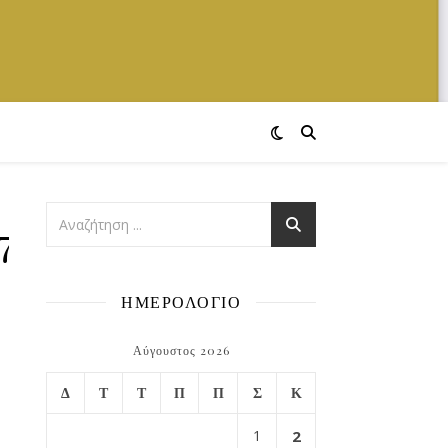
7524537_o
ΗΜΕΡΟΛΟΓΙΟ
Αύγουστος 2026
Δ
Τ
Τ
Π
Π
Σ
Κ
1
2