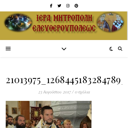
21013975_1268445183284789_
23 Αυγούστου 2017
/
0 σχόλια