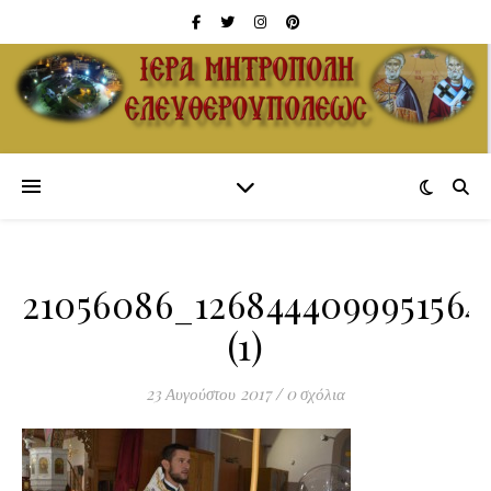
21056086_1268444099951564
(1)
23 Αυγούστου 2017
/
0 σχόλια