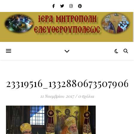
23319516_1332880673507906_
11 Νοεμβρίου 2017
/
0 σχόλια