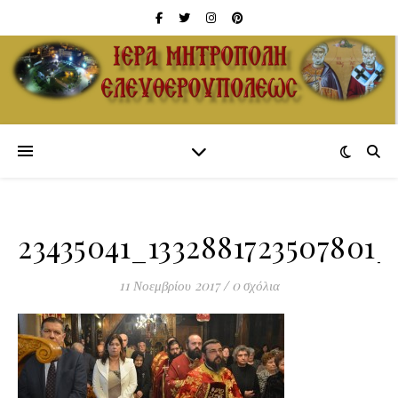
23435041_1332881723507801_
11 Νοεμβρίου 2017
/
0 σχόλια