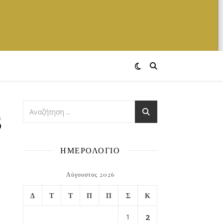
5
ΗΜΕΡΟΛΟΓΙΟ
Αύγουστος 2026
Δ
Τ
Τ
Π
Π
Σ
Κ
1
2