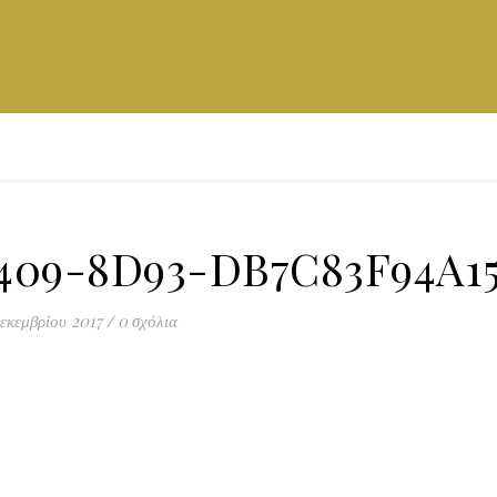
4409-8D93-DB7C83F94A1
Δεκεμβρίου 2017
/
0 σχόλια