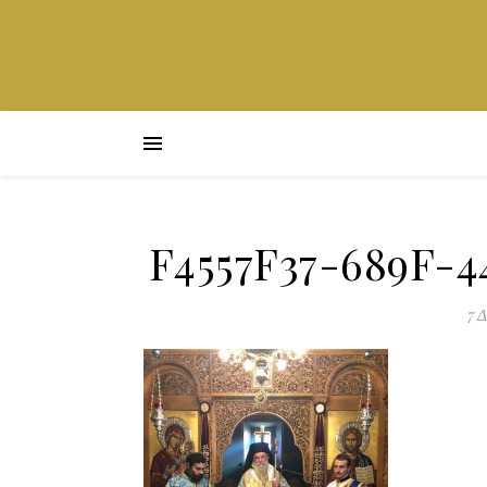
F4557F37-689F-
7 