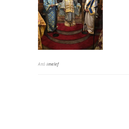
Από
imelef