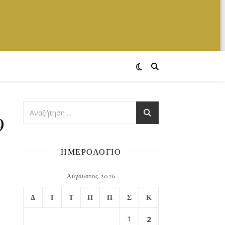
5942896_n
ΗΜΕΡΟΛΟΓΙΟ
Αύγουστος 2026
Δ
Τ
Τ
Π
Π
Σ
Κ
1
2