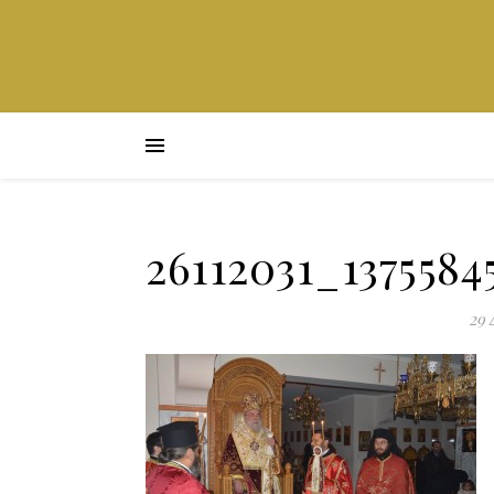
26112031_1375584
29 