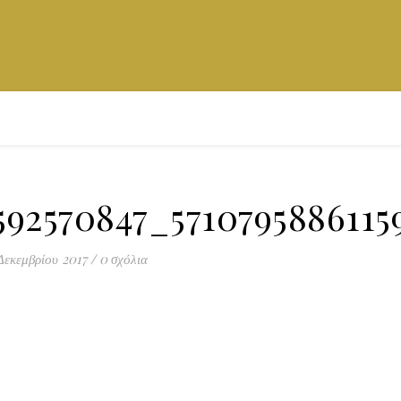
592570847_571079588611
Δεκεμβρίου 2017
/
0 σχόλια