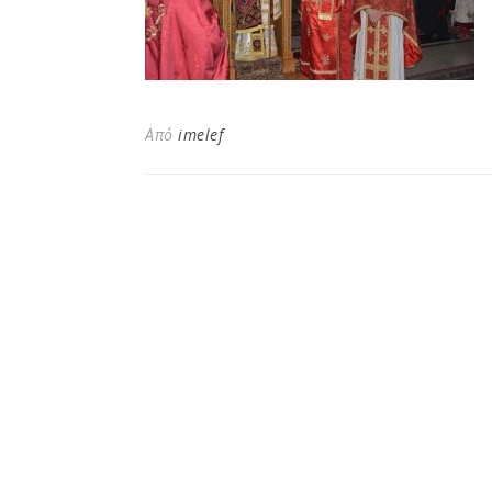
Από
imelef