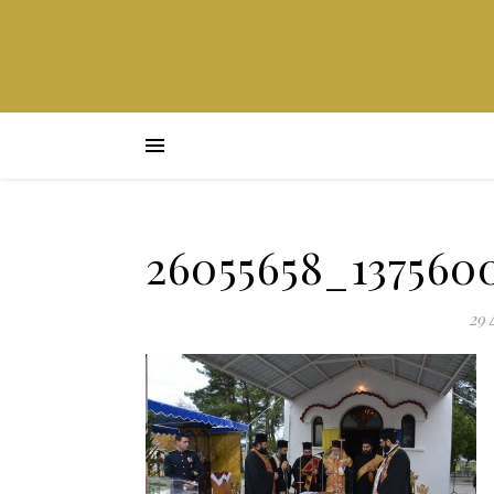
26055658_137560
29 