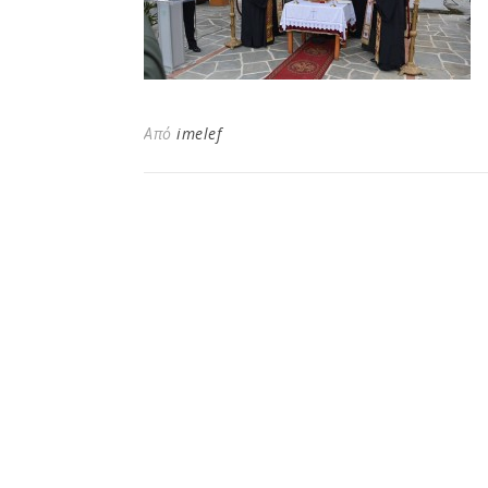
Από
imelef