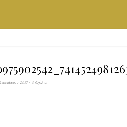
0975902542_741452498126
Δεκεμβρίου 2017
/
0 σχόλια