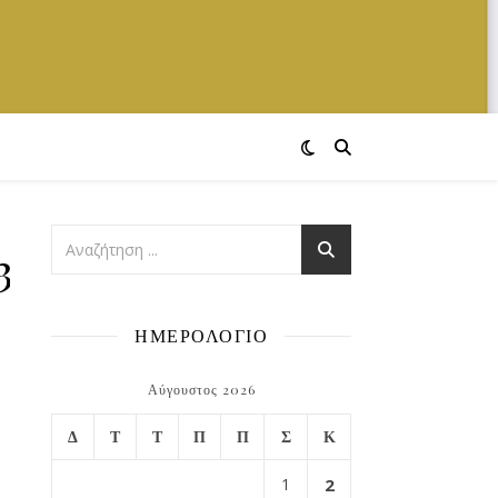
3474168_n
ΗΜΕΡΟΛΟΓΙΟ
Αύγουστος 2026
Δ
Τ
Τ
Π
Π
Σ
Κ
1
2