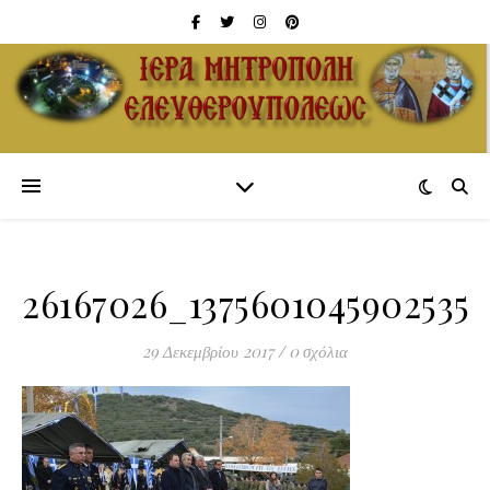
26167026_1375601045902535_
29 Δεκεμβρίου 2017
/
0 σχόλια