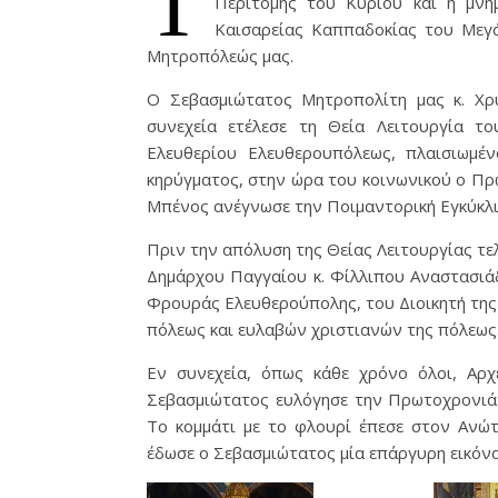
Περιτομής του Κυρίου και η μνή
Καισαρείας Καππαδοκίας του Μεγά
Μητροπόλεώς μας.
Ο Σεβασμιώτατος Μητροπολίτη μας κ. Χρ
συνεχεία ετέλεσε τη Θεία Λειτουργία τ
Ελευθερίου Ελευθερουπόλεως, πλαισιωμέ
κηρύγματος, στην ώρα του κοινωνικού ο Π
Μπένος ανέγνωσε την Ποιμαντορική Εγκύκλ
Πριν την απόλυση της Θείας Λειτουργίας τε
Δημάρχου Παγγαίου κ. Φίλλιπου Αναστασιάδ
Φρουράς Ελευθερούπολης, του Διοικητή τη
πόλεως και ευλαβών χριστιανών της πόλεως
Εν συνεχεία, όπως κάθε χρόνο όλοι, Αρχ
Σεβασμιώτατος ευλόγησε την Πρωτοχρονιάτ
Το κομμάτι με το φλουρί έπεσε στον Ανώ
έδωσε ο Σεβασμιώτατος μία επάργυρη εικόνα