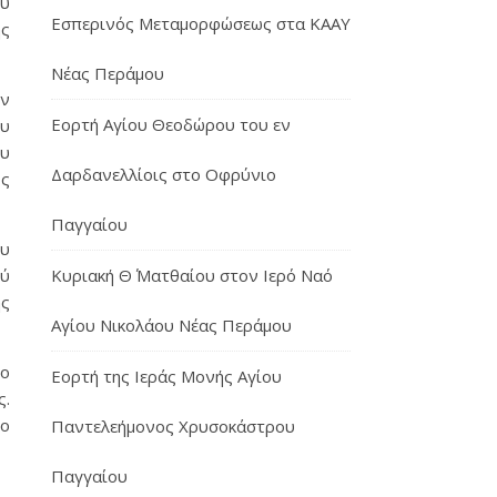
ου
Εσπερινός Μεταμορφώσεως στα ΚΑΑΥ
ης
Νέας Περάμου
εν
Εορτή Αγίου Θεοδώρου του εν
ου
ου
Δαρδανελλίοις στο Οφρύνιο
ος
Παγγαίου
ου
Κυριακή Θ΄ Ματθαίου στον Ιερό Ναό
ού
ης
Αγίου Νικολάου Νέας Περάμου
 ο
Εορτή της Ιεράς Μονής Αγίου
ς.
ρο
Παντελεήμονος Χρυσοκάστρου
Παγγαίου