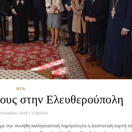
ΝΈΑ
ους στην Ελευθερούπολη
ανουαρίου 2018
/
0 σχόλια
με την συνήθη εκκλησιαστική λαμπρότητα η Δεσποτική εορτή τ